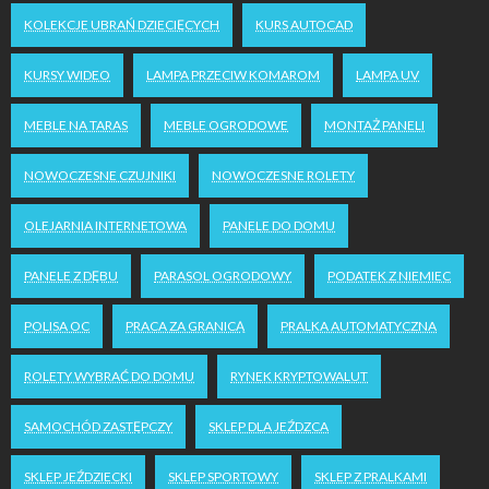
KOLEKCJE UBRAŃ DZIECIĘCYCH
KURS AUTOCAD
KURSY WIDEO
LAMPA PRZECIW KOMAROM
LAMPA UV
MEBLE NA TARAS
MEBLE OGRODOWE
MONTAŻ PANELI
NOWOCZESNE CZUJNIKI
NOWOCZESNE ROLETY
OLEJARNIA INTERNETOWA
PANELE DO DOMU
PANELE Z DĘBU
PARASOL OGRODOWY
PODATEK Z NIEMIEC
POLISA OC
PRACA ZA GRANICĄ
PRALKA AUTOMATYCZNA
ROLETY WYBRAĆ DO DOMU
RYNEK KRYPTOWALUT
SAMOCHÓD ZASTĘPCZY
SKLEP DLA JEŹDZCA
SKLEP JEŹDZIECKI
SKLEP SPORTOWY
SKLEP Z PRALKAMI