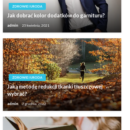
ZDROWIE I URODA
Jak dobrać kolor dodatków do garnituru?
admin
25 kwietnia, 2021
ZDROWIE I URODA
Jaką metodę redukcji tkanki tłuszczowej
wybrać?
admin
7 grudnia, 2022