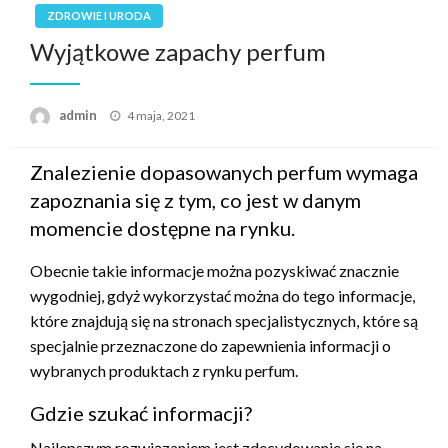
ZDROWIE I URODA
Wyjątkowe zapachy perfum
Opublikowane
admin
4 maja, 2021
w
Znalezienie dopasowanych perfum wymaga
zapoznania się z tym, co jest w danym
momencie dostępne na rynku.
Obecnie takie informacje można pozyskiwać znacznie
wygodniej, gdyż wykorzystać można do tego informacje,
które znajdują się na stronach specjalistycznych, które są
specjalnie przeznaczone do zapewnienia informacji o
wybranych produktach z rynku perfum.
Gdzie szukać informacji?
Najlepszym rozwiązaniem jest zdecydowanie się na