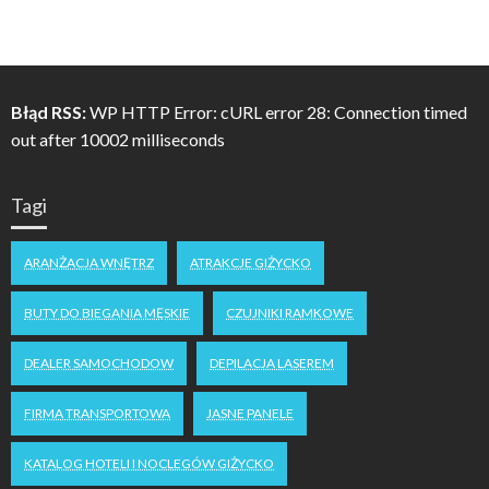
Błąd RSS:
WP HTTP Error: cURL error 28: Connection timed
out after 10002 milliseconds
Tagi
ARANŻACJA WNĘTRZ
ATRAKCJE GIŻYCKO
BUTY DO BIEGANIA MĘSKIE
CZUJNIKI RAMKOWE
DEALER SAMOCHODOW
DEPILACJA LASEREM
FIRMA TRANSPORTOWA
JASNE PANELE
KATALOG HOTELI I NOCLEGÓW GIŻYCKO