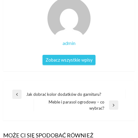
admin
Zobacz wszystkie wpisy
Nawigacja
Jak dobrać kolor dodatków do garnituru?
Poprzedni
wpisu
Meble i parasol ogrodowy – co
wpis
Następny
wybrać?
wpis
MOŻE CI SIĘ SPODOBAĆ RÓWNIEŻ