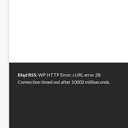
Błąd RSS:
WP HTTP Error: cURL error 28:
Connection timed out after 10002 milliseconds