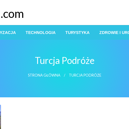
s.com
YZACJA
TECHNOLOGIA
TURYSTYKA
ZDROWIE I U
Turcja Podróże
STRONA GŁÓWNA
TURCJA PODRÓŻE