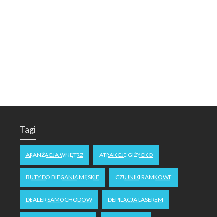
Tagi
ARANŻACJA WNĘTRZ
ATRAKCJE GIŻYCKO
BUTY DO BIEGANIA MĘSKIE
CZUJNIKI RAMKOWE
DEALER SAMOCHODOW
DEPILACJA LASEREM