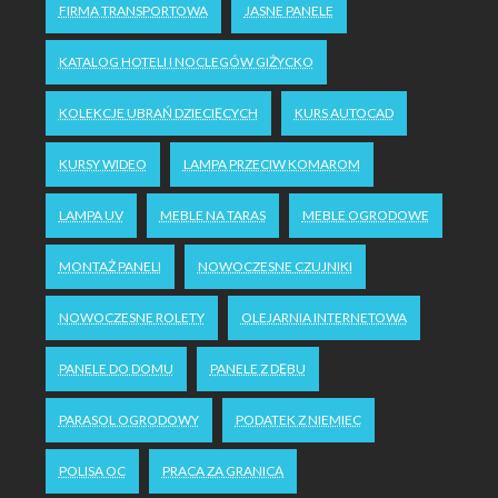
FIRMA TRANSPORTOWA
JASNE PANELE
KATALOG HOTELI I NOCLEGÓW GIŻYCKO
KOLEKCJE UBRAŃ DZIECIĘCYCH
KURS AUTOCAD
KURSY WIDEO
LAMPA PRZECIW KOMAROM
LAMPA UV
MEBLE NA TARAS
MEBLE OGRODOWE
MONTAŻ PANELI
NOWOCZESNE CZUJNIKI
NOWOCZESNE ROLETY
OLEJARNIA INTERNETOWA
PANELE DO DOMU
PANELE Z DĘBU
PARASOL OGRODOWY
PODATEK Z NIEMIEC
POLISA OC
PRACA ZA GRANICĄ