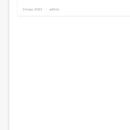
Opublikowane
3 maja, 2022
admin
w