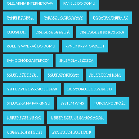
OLEJARNIA INTERNETOWA
PANELE DO DOMU
PANELE Z DĘBU
PARASOL OGRODOWY
PODATEK Z NIEMIEC
POLISA OC
PRACA ZA GRANICĄ
PRALKA AUTOMATYCZNA
ROLETY WYBRAĆ DO DOMU
RYNEK KRYPTOWALUT
SAMOCHÓD ZASTĘPCZY
SKLEP DLA JEŹDZCA
SKLEP JEŹDZIECKI
SKLEP SPORTOWY
SKLEP Z PRALKAMI
SKLEP Z ZDROWYMI OLEJAMI
SKRZYNIA BIEGÓW IVECO
STŁUCZKA NA PARKINGU
SYSTEM WMS
TURCJA PODRÓŻE
UBEZPIECZENIE OC
UBEZPIECZENIE SAMOCHODU
UBRANIA DLA DZIECI
WYCIECZKI DO TURCJI