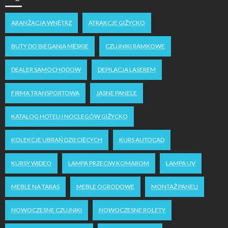
ARANŻACJA WNĘTRZ
ATRAKCJE GIŻYCKO
BUTY DO BIEGANIA MĘSKIE
CZUJNIKI RAMKOWE
DEALER SAMOCHODOW
DEPILACJA LASEREM
FIRMA TRANSPORTOWA
JASNE PANELE
KATALOG HOTELI I NOCLEGÓW GIŻYCKO
KOLEKCJE UBRAŃ DZIECIĘCYCH
KURS AUTOCAD
KURSY WIDEO
LAMPA PRZECIW KOMAROM
LAMPA UV
MEBLE NA TARAS
MEBLE OGRODOWE
MONTAŻ PANELI
NOWOCZESNE CZUJNIKI
NOWOCZESNE ROLETY