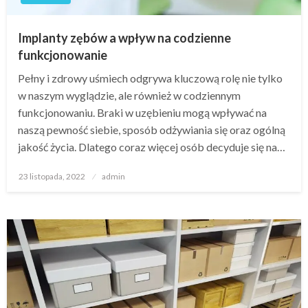
Implanty zębów a wpływ na codzienne
funkcjonowanie
Pełny i zdrowy uśmiech odgrywa kluczową rolę nie tylko
w naszym wyglądzie, ale również w codziennym
funkcjonowaniu. Braki w uzębieniu mogą wpływać na
naszą pewność siebie, sposób odżywiania się oraz ogólną
jakość życia. Dlatego coraz więcej osób decyduje się na…
Opublikowane
23 listopada, 2022
admin
w