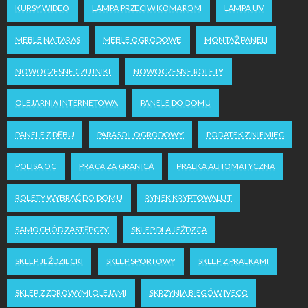
KURSY WIDEO
LAMPA PRZECIW KOMAROM
LAMPA UV
MEBLE NA TARAS
MEBLE OGRODOWE
MONTAŻ PANELI
NOWOCZESNE CZUJNIKI
NOWOCZESNE ROLETY
OLEJARNIA INTERNETOWA
PANELE DO DOMU
PANELE Z DĘBU
PARASOL OGRODOWY
PODATEK Z NIEMIEC
POLISA OC
PRACA ZA GRANICĄ
PRALKA AUTOMATYCZNA
ROLETY WYBRAĆ DO DOMU
RYNEK KRYPTOWALUT
SAMOCHÓD ZASTĘPCZY
SKLEP DLA JEŹDZCA
SKLEP JEŹDZIECKI
SKLEP SPORTOWY
SKLEP Z PRALKAMI
SKLEP Z ZDROWYMI OLEJAMI
SKRZYNIA BIEGÓW IVECO