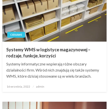
CIEKAWE
Systemy WMS w logistyce magazynowej –
rodzaje, funkcje, korzyści
Systemy informatyczne wspierają różne obszary
działalności firm. Wśród nich znajdują się także systemy
WMS, które dzisiaj stosowane są w wielu branżach.
Opublikowane
16 września, 2022
admin
w