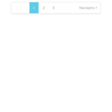
Nawigacja
po
1
2
3
Następny
wpisach