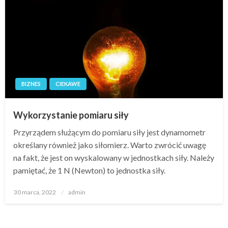
BIZNES
CIEKAWE
Wykorzystanie pomiaru siły
Przyrządem służącym do pomiaru siły jest dynamometr
określany również jako siłomierz. Warto zwrócić uwagę
na fakt, że jest on wyskalowany w jednostkach siły. Należy
pamiętać, że 1 N (Newton) to jednostka siły.
Opublikowane
30 marca, 2022
admin
w