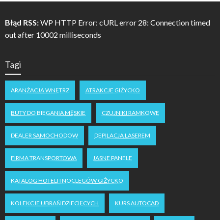
Błąd RSS:
WP HTTP Error: cURL error 28: Connection timed
out after 10002 milliseconds
Tagi
ARANŻACJA WNĘTRZ
ATRAKCJE GIŻYCKO
BUTY DO BIEGANIA MĘSKIE
CZUJNIKI RAMKOWE
DEALER SAMOCHODOW
DEPILACJA LASEREM
FIRMA TRANSPORTOWA
JASNE PANELE
KATALOG HOTELI I NOCLEGÓW GIŻYCKO
KOLEKCJE UBRAŃ DZIECIĘCYCH
KURS AUTOCAD