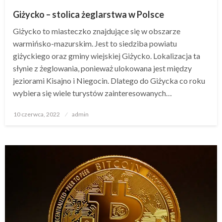
Giżycko – stolica żeglarstwa w Polsce
Giżycko to miasteczko znajdujące się w obszarze
warmińsko-mazurskim. Jest to siedziba powiatu
giżyckiego oraz gminy wiejskiej Giżycko. Lokalizacja ta
słynie z żeglowania, ponieważ ulokowana jest między
jeziorami Kisajno i Niegocin. Dlatego do Giżycka co roku
wybiera się wiele turystów zainteresowanych…
Opublikowane
10 czerwca, 2022
admin
w