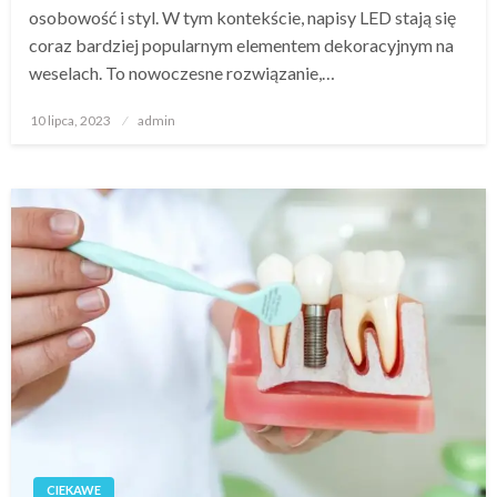
osobowość i styl. W tym kontekście, napisy LED stają się
coraz bardziej popularnym elementem dekoracyjnym na
weselach. To nowoczesne rozwiązanie,…
Opublikowane
10 lipca, 2023
admin
w
CIEKAWE