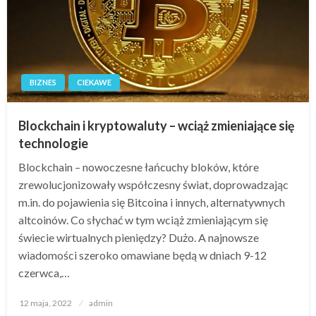
BIZNES
CIEKAWE
Blockchain i kryptowaluty – wciąż zmieniające się
technologie
Blockchain – nowoczesne łańcuchy bloków, które
zrewolucjonizowały współczesny świat, doprowadzając
m.in. do pojawienia się Bitcoina i innych, alternatywnych
altcoinów. Co słychać w tym wciąż zmieniającym się
świecie wirtualnych pieniędzy? Dużo. A najnowsze
wiadomości szeroko omawiane będą w dniach 9-12
czerwca,…
Opublikowane
12 maja, 2022
admin
w