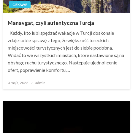
CIEKAWE
Manavgat, czyli autentyczna Turcja
Każdy, kto lubi spędzać wakacje w Turcji doskonale
zdaje sobie sprawę z tego, że większość tureckich
miejscowości turystycznych jest do siebie podobna.
Widać to we wszystkich miastach, które nastawione są na
obsługę ruchu turystycznego. Następuje ujednolicenie
ofert, poprawienie komfortu,…
Opublikowane
3 maja, 2022
admin
w