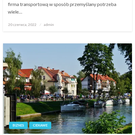
firma transportową w sposób przemyślany potrzeba
wiele…
Opublikowane
20 czerwca, 2022
admin
w
BIZNES
CIEKAWE