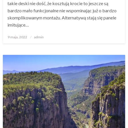
takie deski nie dość, że kosztują krocie to jeszcze są
bardzo mało funkcjonalne nie wspominając już o bardzo
skomplikowanym montażu. Alternatywą stają się panele
imitujące…
Opublikowane
9 maja, 2022
admin
w