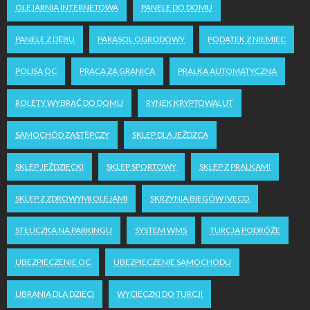
OLEJARNIA INTERNETOWA
PANELE DO DOMU
PANELE Z DĘBU
PARASOL OGRODOWY
PODATEK Z NIEMIEC
POLISA OC
PRACA ZA GRANICĄ
PRALKA AUTOMATYCZNA
ROLETY WYBRAĆ DO DOMU
RYNEK KRYPTOWALUT
SAMOCHÓD ZASTĘPCZY
SKLEP DLA JEŹDZCA
SKLEP JEŹDZIECKI
SKLEP SPORTOWY
SKLEP Z PRALKAMI
SKLEP Z ZDROWYMI OLEJAMI
SKRZYNIA BIEGÓW IVECO
STŁUCZKA NA PARKINGU
SYSTEM WMS
TURCJA PODRÓŻE
UBEZPIECZENIE OC
UBEZPIECZENIE SAMOCHODU
UBRANIA DLA DZIECI
WYCIECZKI DO TURCJI