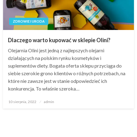
ZDROWIE I URODA
Dlaczego warto kupować w sklepie Olini?
Olejarnia Olini jest jedną z najlepszych olejarni
działających na polskim rynku kosmetyków i
suplementów diety. Bogata oferta sklepu przyciąga do
siebie szerokie grono klientów o różnych potrzebach, na
które nie zawsze jest w stanie odpowiedzieć ich
konkurencja. To właśnie szeroka…
Opublikowane
10 sierpnia, 2022
admin
w