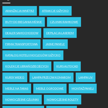
ARANŻACJA WNĘTRZ
ATRAKCJE GIŻYCKO
BUTY DO BIEGANIA MĘSKIE
CZUJNIKI RAMKOWE
DEALER SAMOCHODOW
DEPILACJA LASEREM
FIRMA TRANSPORTOWA
JASNE PANELE
KATALOG HOTELI I NOCLEGÓW GIŻYCKO
KOLEKCJE UBRAŃ DZIECIĘCYCH
KURS AUTOCAD
KURSY WIDEO
LAMPA PRZECIW KOMAROM
LAMPA UV
MEBLE NA TARAS
MEBLE OGRODOWE
MONTAŻ PANELI
NOWOCZESNE CZUJNIKI
NOWOCZESNE ROLETY