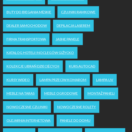
BUTY DO BIEGANIA MĘSKIE
CZUJNIKI RAMKOWE
DEALER SAMOCHODOW
DEPILACJA LASEREM
FIRMA TRANSPORTOWA
JASNE PANELE
KATALOG HOTELI I NOCLEGÓW GIŻYCKO
KOLEKCJE UBRAŃ DZIECIĘCYCH
KURS AUTOCAD
KURSY WIDEO
LAMPA PRZECIW KOMAROM
LAMPA UV
MEBLE NA TARAS
MEBLE OGRODOWE
MONTAŻ PANELI
NOWOCZESNE CZUJNIKI
NOWOCZESNE ROLETY
OLEJARNIA INTERNETOWA
PANELE DO DOMU