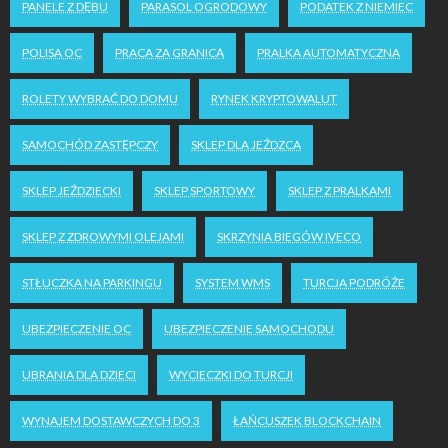
PANELE Z DĘBU
PARASOL OGRODOWY
PODATEK Z NIEMIEC
POLISA OC
PRACA ZA GRANICĄ
PRALKA AUTOMATYCZNA
ROLETY WYBRAĆ DO DOMU
RYNEK KRYPTOWALUT
SAMOCHÓD ZASTĘPCZY
SKLEP DLA JEŹDZCA
SKLEP JEŹDZIECKI
SKLEP SPORTOWY
SKLEP Z PRALKAMI
SKLEP Z ZDROWYMI OLEJAMI
SKRZYNIA BIEGÓW IVECO
STŁUCZKA NA PARKINGU
SYSTEM WMS
TURCJA PODRÓŻE
UBEZPIECZENIE OC
UBEZPIECZENIE SAMOCHODU
UBRANIA DLA DZIECI
WYCIECZKI DO TURCJI
WYNAJEM DOSTAWCZYCH DO 3
ŁAŃCUSZEK BLOCKCHAIN