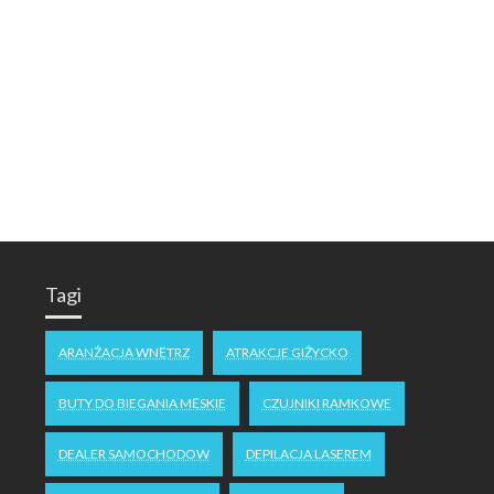
Tagi
ARANŻACJA WNĘTRZ
ATRAKCJE GIŻYCKO
BUTY DO BIEGANIA MĘSKIE
CZUJNIKI RAMKOWE
DEALER SAMOCHODOW
DEPILACJA LASEREM