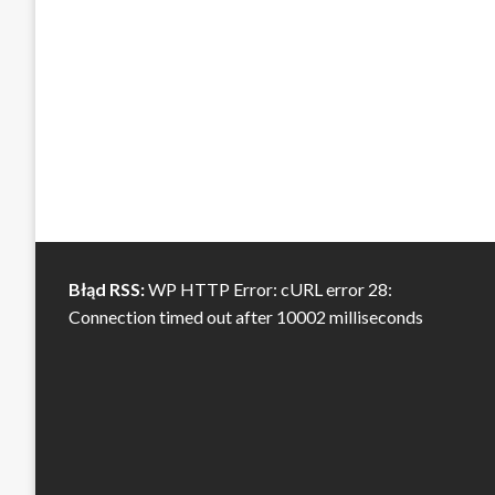
Błąd RSS:
WP HTTP Error: cURL error 28:
Connection timed out after 10002 milliseconds