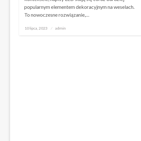
popularnym elementem dekoracyjnym na weselach.
To nowoczesne rozwiązanie,…
Opublikowane
10 lipca, 2023
admin
w