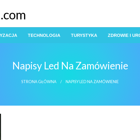
s.com
YZACJA
TECHNOLOGIA
TURYSTYKA
ZDROWIE I U
Napisy Led Na Zamówienie
STRONA GŁÓWNA
NAPISY LED NA ZAMÓWIENIE