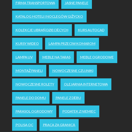
FIRMA TRANSPORTOWA
JASNE PANELE
KATALOG HOTELI I NOCLEGÓW GIŻYCKO
KOLEKCJE UBRAŃ DZIECIĘCYCH
KURS AUTOCAD
KURSY WIDEO
LAMPA PRZECIW KOMAROM
LAMPA UV
MEBLE NA TARAS
MEBLE OGRODOWE
MONTAŻ PANELI
NOWOCZESNE CZUJNIKI
NOWOCZESNE ROLETY
OLEJARNIA INTERNETOWA
PANELE DO DOMU
PANELE Z DĘBU
PARASOL OGRODOWY
PODATEK Z NIEMIEC
POLISA OC
PRACA ZA GRANICĄ