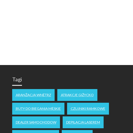
Tagi
ARANŻACJA WNĘTRZ
ATRAKCJE GIŻYCKO
BUTY DO BIEGANIA MĘSKIE
CZUJNIKI RAMKOWE
DEALER SAMOCHODOW
DEPILACJA LASEREM