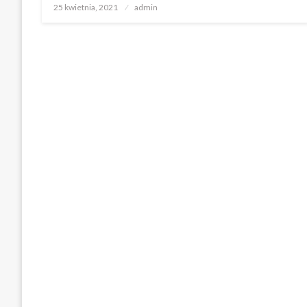
Opublikowane
25 kwietnia, 2021
admin
w