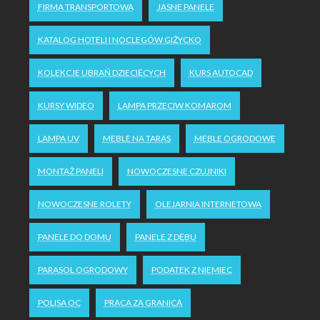
FIRMA TRANSPORTOWA
JASNE PANELE
KATALOG HOTELI I NOCLEGÓW GIŻYCKO
KOLEKCJE UBRAŃ DZIECIĘCYCH
KURS AUTOCAD
KURSY WIDEO
LAMPA PRZECIW KOMAROM
LAMPA UV
MEBLE NA TARAS
MEBLE OGRODOWE
MONTAŻ PANELI
NOWOCZESNE CZUJNIKI
NOWOCZESNE ROLETY
OLEJARNIA INTERNETOWA
PANELE DO DOMU
PANELE Z DĘBU
PARASOL OGRODOWY
PODATEK Z NIEMIEC
POLISA OC
PRACA ZA GRANICĄ