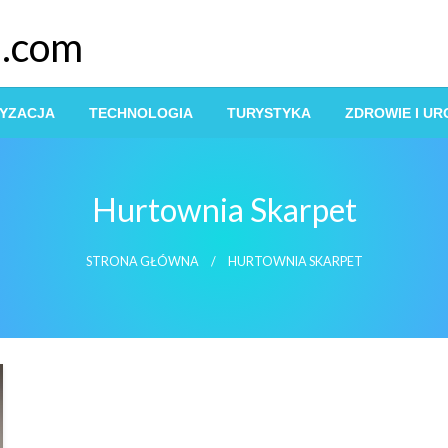
s.com
YZACJA
TECHNOLOGIA
TURYSTYKA
ZDROWIE I U
Hurtownia Skarpet
STRONA GŁÓWNA
HURTOWNIA SKARPET