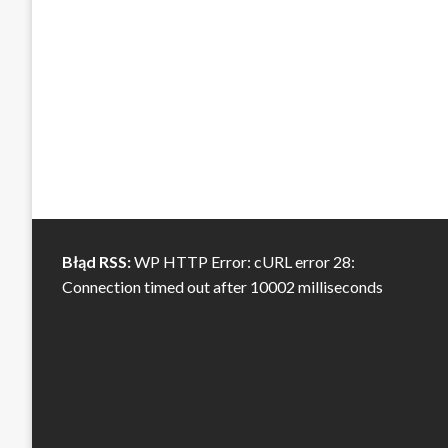
Błąd RSS:
WP HTTP Error: cURL error 28:
Connection timed out after 10002 milliseconds