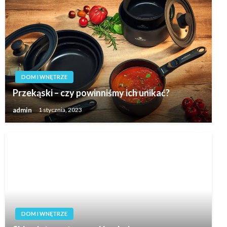
DOM I WNĘTRZE
Przekąski – czy powinniśmy ich unikać?
admin
1 stycznia, 2023
DOM I WNĘTRZE