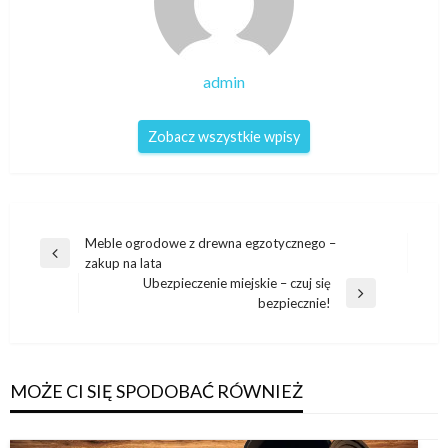
admin
Zobacz wszystkie wpisy
Nawigacja
Meble ogrodowe z drewna egzotycznego –
Poprzedni
zakup na lata
wpisu
wpis
Ubezpieczenie miejskie – czuj się
Następny
bezpiecznie!
wpis
MOŻE CI SIĘ SPODOBAĆ RÓWNIEŻ