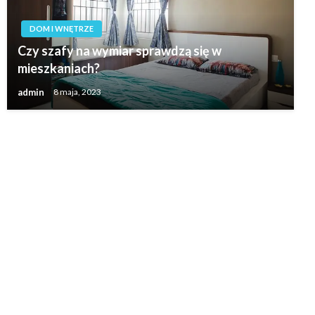
DOM I WNĘTRZE
Czy szafy na wymiar sprawdzą się w
mieszkaniach?
admin
8 maja, 2023