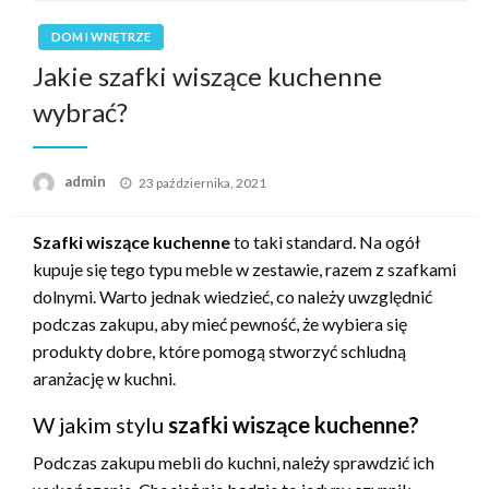
DOM I WNĘTRZE
Jakie szafki wiszące kuchenne
wybrać?
Opublikowane
admin
23 października, 2021
w
Szafki wiszące kuchenne
to taki standard. Na ogół
kupuje się tego typu meble w zestawie, razem z szafkami
dolnymi. Warto jednak wiedzieć, co należy uwzględnić
podczas zakupu, aby mieć pewność, że wybiera się
produkty dobre, które pomogą stworzyć schludną
aranżację w kuchni.
W jakim stylu
szafki wiszące kuchenne?
Podczas zakupu mebli do kuchni, należy sprawdzić ich