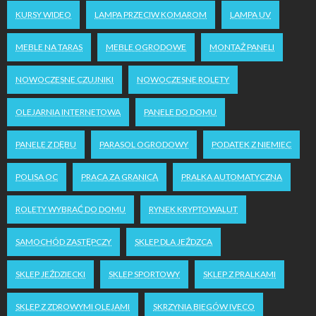
KURSY WIDEO
LAMPA PRZECIW KOMAROM
LAMPA UV
MEBLE NA TARAS
MEBLE OGRODOWE
MONTAŻ PANELI
NOWOCZESNE CZUJNIKI
NOWOCZESNE ROLETY
OLEJARNIA INTERNETOWA
PANELE DO DOMU
PANELE Z DĘBU
PARASOL OGRODOWY
PODATEK Z NIEMIEC
POLISA OC
PRACA ZA GRANICĄ
PRALKA AUTOMATYCZNA
ROLETY WYBRAĆ DO DOMU
RYNEK KRYPTOWALUT
SAMOCHÓD ZASTĘPCZY
SKLEP DLA JEŹDZCA
SKLEP JEŹDZIECKI
SKLEP SPORTOWY
SKLEP Z PRALKAMI
SKLEP Z ZDROWYMI OLEJAMI
SKRZYNIA BIEGÓW IVECO