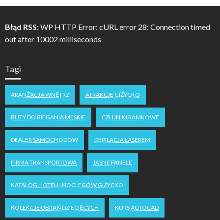
Błąd RSS:
WP HTTP Error: cURL error 28: Connection timed
out after 10002 milliseconds
Tagi
ARANŻACJA WNĘTRZ
ATRAKCJE GIŻYCKO
BUTY DO BIEGANIA MĘSKIE
CZUJNIKI RAMKOWE
DEALER SAMOCHODOW
DEPILACJA LASEREM
FIRMA TRANSPORTOWA
JASNE PANELE
KATALOG HOTELI I NOCLEGÓW GIŻYCKO
KOLEKCJE UBRAŃ DZIECIĘCYCH
KURS AUTOCAD