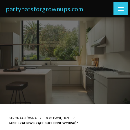
Skip
partyhatsforgrownups.com
to
content
STRONA GŁÓWNA
DOM I WNĘTRZE
JAKIE SZAFKI WISZĄCE KUCHENNE WYBRAĆ?