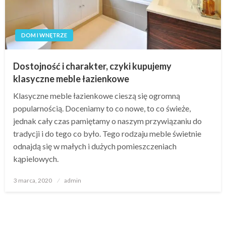
DOM I WNĘTRZE
Dostojność i charakter, czyki kupujemy
klasyczne meble łazienkowe
Klasyczne meble łazienkowe cieszą się ogromną
popularnością. Doceniamy to co nowe, to co świeże,
jednak cały czas pamiętamy o naszym przywiązaniu do
tradycji i do tego co było. Tego rodzaju meble świetnie
odnajdą się w małych i dużych pomieszczeniach
kąpielowych.
Opublikowane
3 marca, 2020
admin
w