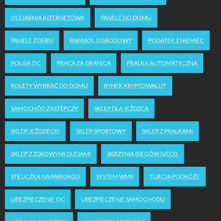
OLEJARNIA INTERNETOWA
PANELE DO DOMU
PANELE Z DĘBU
PARASOL OGRODOWY
PODATEK Z NIEMIEC
POLISA OC
PRACA ZA GRANICĄ
PRALKA AUTOMATYCZNA
ROLETY WYBRAĆ DO DOMU
RYNEK KRYPTOWALUT
SAMOCHÓD ZASTĘPCZY
SKLEP DLA JEŹDZCA
SKLEP JEŹDZIECKI
SKLEP SPORTOWY
SKLEP Z PRALKAMI
SKLEP Z ZDROWYMI OLEJAMI
SKRZYNIA BIEGÓW IVECO
STŁUCZKA NA PARKINGU
SYSTEM WMS
TURCJA PODRÓŻE
UBEZPIECZENIE OC
UBEZPIECZENIE SAMOCHODU