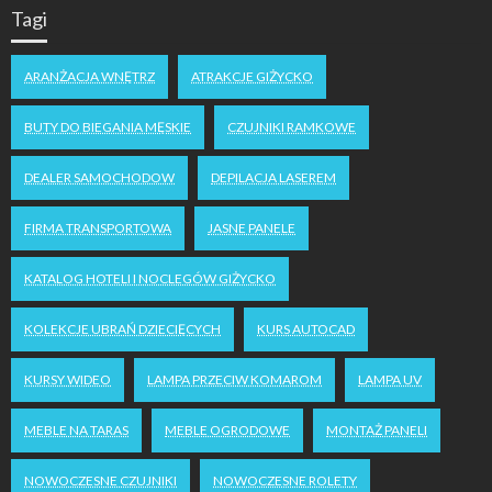
Tagi
ARANŻACJA WNĘTRZ
ATRAKCJE GIŻYCKO
BUTY DO BIEGANIA MĘSKIE
CZUJNIKI RAMKOWE
DEALER SAMOCHODOW
DEPILACJA LASEREM
FIRMA TRANSPORTOWA
JASNE PANELE
KATALOG HOTELI I NOCLEGÓW GIŻYCKO
KOLEKCJE UBRAŃ DZIECIĘCYCH
KURS AUTOCAD
KURSY WIDEO
LAMPA PRZECIW KOMAROM
LAMPA UV
MEBLE NA TARAS
MEBLE OGRODOWE
MONTAŻ PANELI
NOWOCZESNE CZUJNIKI
NOWOCZESNE ROLETY